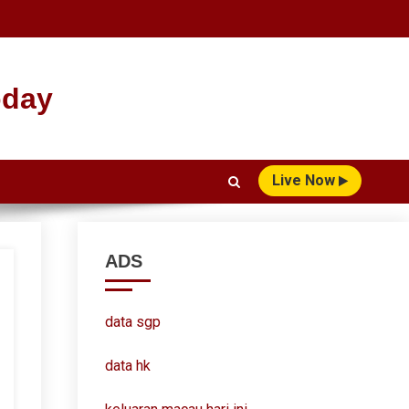
oday
Live Now
ADS
data sgp
data hk